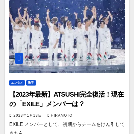
エンタメ
歌手
【2023年最新】ATSUSHI完全復活！現在
の「EXILE」メンバーは？
2023年1月13日
HIRAMOTO
EXILE メンバーとして、初期からチームをけん引して
きたA…