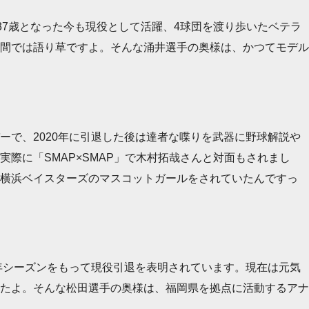
37歳となった今も現役として活躍、4球団を渡り歩いたベテラ
間では語り草ですよ。そんな涌井選手の奥様は、かつてモデル
で、2020年に引退した後は達者な喋りを武器に野球解説や
際に「SMAP×SMAP」で木村拓哉さんと対面もされまし
る横浜ベイスターズのマスコットガールをされていたんですっ
年シーズンをもって現役引退を表明されています。現在は元気
たよ。そんな松田選手の奥様は、福岡県を拠点に活動するアナ