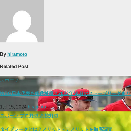
ナ
ビ
ゲ
ー
シ
ョ
ン
By
hiramoto
Related Post
スポーツ
WBC日本代表も多数移籍？2023年MLBのストーブリーグまと
1月 15, 2024
hiramoto
スポーツ
プロ野球
高校野球
タイブレークとは？メリット・デメリットを徹底調査