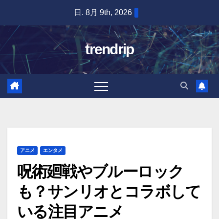
Skip
日. 8月 9th, 2026
to
content
trendrip
アニメ
エンタメ
呪術廻戦やブルーロック
も？サンリオとコラボして
いる注目アニメ