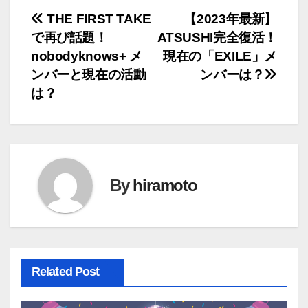
投
THE FIRST TAKE
【2023年最新】
で再び話題！
ATSUSHI完全復活！
稿
nobodyknows+ メ
現在の「EXILE」メ
ナ
ンバーと現在の活動
ンバーは？
は？
ビ
ゲ
ー
By
hiramoto
シ
ョ
ン
Related Post