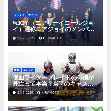
エンタメ
アイドル
≒JOY （ニアリーイコールジョ
イ）通称ニアジョイのメンバー
の年齢やメンバーカラーは？
9月 26, 2025
HIRAMOTO
俳優
エンタメ
仮面ライダーブレイドの俳優が
死亡って本当？当時のキャスト
を調査！
5月 7, 2025
HIRAMOTO