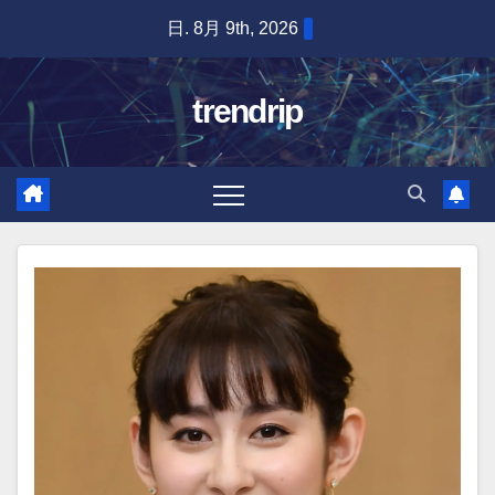
Skip
日. 8月 9th, 2026
to
content
trendrip