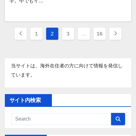
手。中でもイ…
投
1
2
3
…
16
稿
の
当サイトは、海外在住者の方に向けて情報を発信し
ペ
ています。
ー
ジ
サイト内検索
送
り