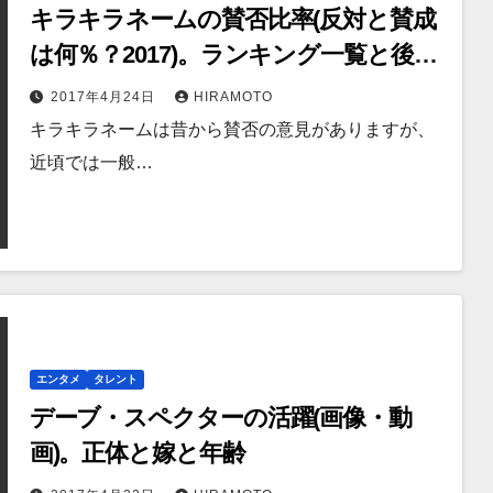
キラキラネームの賛否比率(反対と賛成
は何％？2017)。ランキング一覧と後悔
例
2017年4月24日
HIRAMOTO
キラキラネームは昔から賛否の意見がありますが、
近頃では一般…
エンタメ
タレント
デーブ・スペクターの活躍(画像・動
画)。正体と嫁と年齢