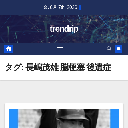
Skip
金. 8月 7th, 2026
to
content
trendrip
タグ:
長嶋茂雄 脳梗塞 後遺症