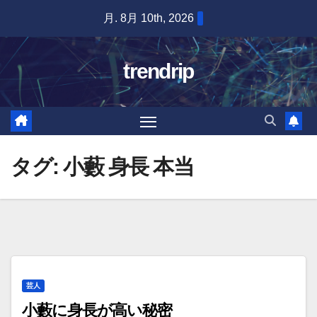
Skip
月. 8月 10th, 2026
to
content
trendrip
タグ:
小藪 身長 本当
芸人
小藪に身長が高い秘密