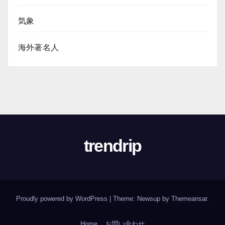
気象
海外著名人
trendrip
Proudly powered by WordPress
|
Theme:
Newsup
by
Themeansar
.
Home
お問い合わせ