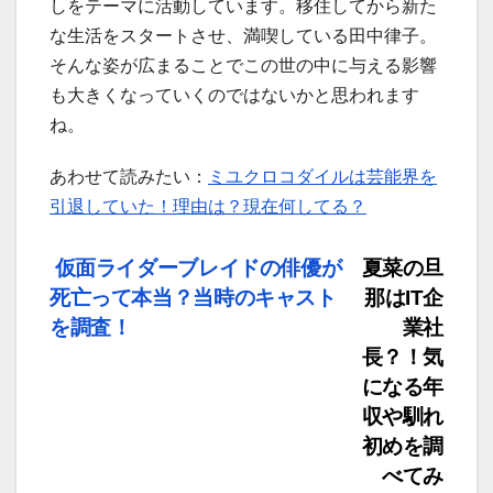
しをテーマに活動しています。移住してから新た
な生活をスタートさせ、満喫している田中律子。
そんな姿が広まることでこの世の中に与える影響
も大きくなっていくのではないかと思われます
ね。
あわせて読みたい：
ミユクロコダイルは芸能界を
引退していた！理由は？現在何してる？
投
仮面ライダーブレイドの俳優が
夏菜の旦
死亡って本当？当時のキャスト
那はIT企
稿
を調査！
業社
ナ
長？！気
になる年
ビ
収や馴れ
初めを調
ゲ
べてみ