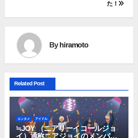
ー
た！
シ
ョ
ン
By
hiramoto
Related Post
エンタメ
アイドル
≒JOY （ニアリーイコールジョ
イ）通称ニアジョイのメンバー