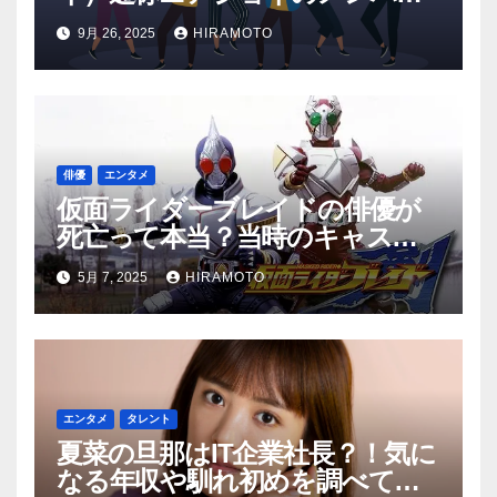
の年齢やメンバーカラーは？
9月 26, 2025
HIRAMOTO
俳優
エンタメ
仮面ライダーブレイドの俳優が
死亡って本当？当時のキャスト
を調査！
5月 7, 2025
HIRAMOTO
エンタメ
タレント
夏菜の旦那はIT企業社長？！気に
なる年収や馴れ初めを調べてみ