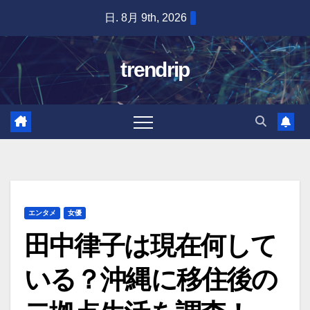
Skip
日. 8月 9th, 2026
to
content
trendrip
エンタメ
女優
田中律子は現在何して
いる？沖縄に移住後の