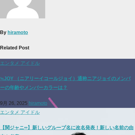
シ
ョ
ン
By
hiramoto
Related Post
エンタメ
アイドル
≒JOY （ニアリーイコールジョイ）通称ニアジョイのメンバ
ーの年齢やメンバーカラーは？
9月 26, 2025
hiramoto
エンタメ
アイドル
【関ジャニ∞】新しいグループ名に改名発表！新しい名前の由