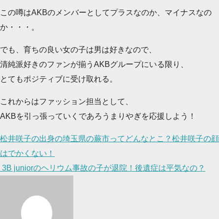
この噂はAKBのメンバーとしてプラスなのか、マイナスなの
か・・・。
でも、育ちの良い女の子は男は好きなので、
清純派好きのファンが揃うAKBグループにいる限り、
とてもポジティブに受け取れる。
これからはファッション担当として、
AKBを引っ張っていくであろうまりやぎを応援しよう！
投
松井咲子の出身の埼玉県の蕨市ってどんなとこ？松井咲子の顔
稿
はでかくない！
ナ
3B juniorのヘリウム事故の子が退院！後遺症は平気なの？
ビ
ゲ
ー